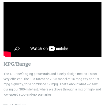
MPG/Range
The 4Runner’s aging powertrain and blocky design means it’s not
very efficient. The EPA rates the 2023 model at 16 mpg city and 19
mpg highway, for a combined 17 mpg. That’s about what we saw
during our 300-mile test, where we drove through a mix of high- and
low-speed stop-and-go scenarios.