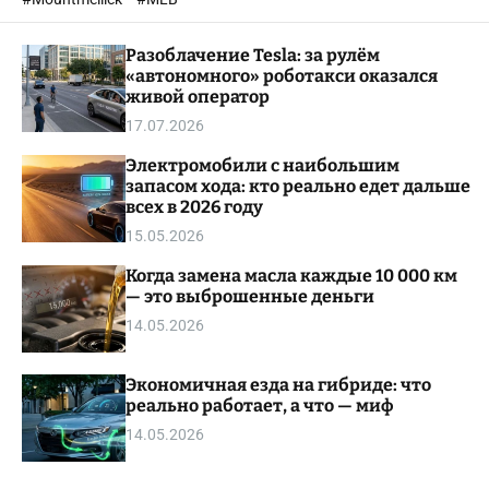
o
l
Разоблачение Tesla: за рулём
o
r
«автономного» роботакси оказался
m
живой оператор
o
17.07.2026
d
e
Электромобили с наибольшим
запасом хода: кто реально едет дальше
всех в 2026 году
15.05.2026
Когда замена масла каждые 10 000 км
— это выброшенные деньги
14.05.2026
Экономичная езда на гибриде: что
реально работает, а что — миф
14.05.2026