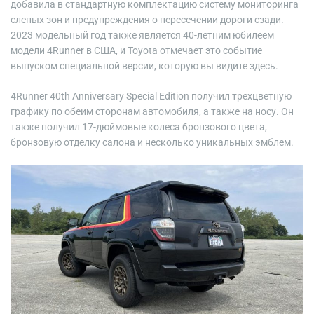
добавила в стандартную комплектацию систему мониторинга
слепых зон и предупреждения о пересечении дороги сзади.
2023 модельный год также является 40-летним юбилеем
модели 4Runner в США, и Toyota отмечает это событие
выпуском специальной версии, которую вы видите здесь.
4Runner 40th Anniversary Special Edition получил трехцветную
графику по обеим сторонам автомобиля, а также на носу. Он
также получил 17-дюймовые колеса бронзового цвета,
бронзовую отделку салона и несколько уникальных эмблем.