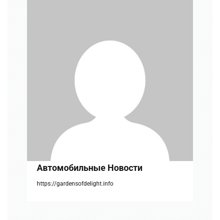
и
я
п
о
з
а
п
и
с
Автомобильные Новости
я
https://gardensofdelight.info
м