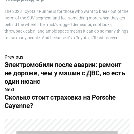
The 2023 Toyota 4Runner is for those who want to break out of the
norm of the SUV segment and feel something more when they get
behind the wheel. The truck’s rugged demeanor, cool looks,
throwback cabin, and ample space means it can do so many things
for so many people. And because it’s a Toyota, it’ll last forever.
Previous:
Н
Электромобили после аварии: ремонт
а
не дороже, чем у машин с ДВС, но есть
в
один нюанс
Next:
и
Сколько стоит страховка на Porsche
г
Cayenne?
а
ц