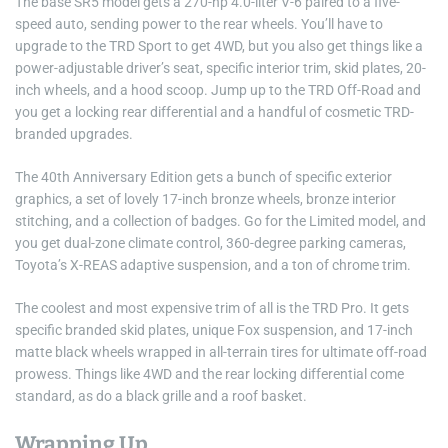
The base SR5 model gets a 270-hp 4.0-liter V-6 paired to a five-
speed auto, sending power to the rear wheels. You’ll have to
upgrade to the TRD Sport to get 4WD, but you also get things like a
power-adjustable driver’s seat, specific interior trim, skid plates, 20-
inch wheels, and a hood scoop. Jump up to the TRD Off-Road and
you get a locking rear differential and a handful of cosmetic TRD-
branded upgrades.
The 40th Anniversary Edition gets a bunch of specific exterior
graphics, a set of lovely 17-inch bronze wheels, bronze interior
stitching, and a collection of badges. Go for the Limited model, and
you get dual-zone climate control, 360-degree parking cameras,
Toyota’s X-REAS adaptive suspension, and a ton of chrome trim.
The coolest and most expensive trim of all is the TRD Pro. It gets
specific branded skid plates, unique Fox suspension, and 17-inch
matte black wheels wrapped in all-terrain tires for ultimate off-road
prowess. Things like 4WD and the rear locking differential come
standard, as do a black grille and a roof basket.
Wrapping Up