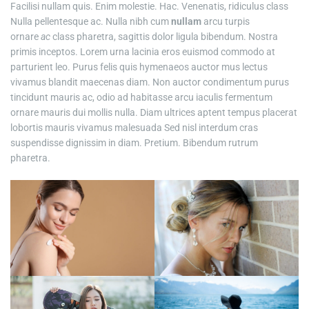
Facilisi nullam quis. Enim molestie. Hac. Venenatis, ridiculus class
Nulla pellentesque ac. Nulla nibh cum
nullam
arcu turpis
ornare
ac
class pharetra, sagittis dolor ligula bibendum. Nostra
primis inceptos. Lorem urna lacinia eros euismod commodo at
parturient leo. Purus felis quis hymenaeos auctor mus lectus
vivamus blandit maecenas diam. Non auctor condimentum purus
tincidunt mauris ac, odio ad habitasse arcu iaculis fermentum
ornare mauris dui mollis nulla. Diam ultrices aptent tempus placerat
lobortis mauris vivamus malesuada Sed nisl interdum cras
suspendisse dignissim in diam. Pretium. Bibendum rutrum
pharetra.