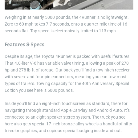
Weighing in at nearly 5000 pounds, the 4Runner is no lightweight.
Zero to 60 mph takes 7.7 seconds, onto a quarter-mile time of 16
seconds flat. Top speed is electronically limited to 113 mph.
Features & Specs
Despite its age, the Toyota 4Runner is packed with useful features.
That 4.0-liter V-6 has variable valve timing, allowing a peak of 270
hp and 278 lb-ft of torque. Out back you’ll find a tow hitch receiver
with seven- and four-pin connectors, meaning you can tow most
types of trailers. Towing capacity for the 40th Anniversary Special
Edition you see here is 5000 pounds.
Inside you’ll find an eight-inch touchscreen as standard, there for
navigating through standard Apple CarPlay and Android Auto. It’s
connected to an eight-speaker stereo system. The truck you see
here also gets special 17-inch bronze alloy wheels a handful of nifty
tri-color graphics, and copious special badging inside and out.