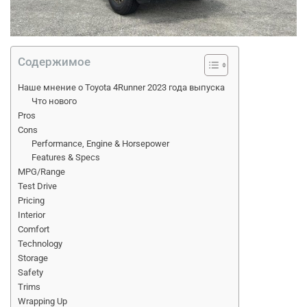
a
d
t
i
m
e
Содержимое
Наше мнение о Toyota 4Runner 2023 года выпуска
Что нового
Pros
Cons
Performance, Engine & Horsepower
Features & Specs
MPG/Range
Test Drive
Pricing
Interior
Comfort
Technology
Storage
Safety
Trims
Wrapping Up