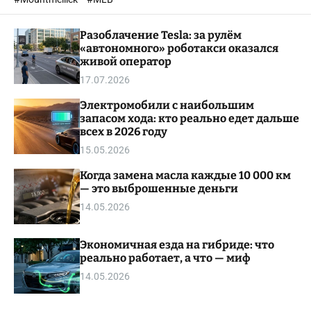
o
l
Разоблачение Tesla: за рулём
o
r
«автономного» роботакси оказался
m
живой оператор
o
17.07.2026
d
e
Электромобили с наибольшим
запасом хода: кто реально едет дальше
всех в 2026 году
15.05.2026
Когда замена масла каждые 10 000 км
— это выброшенные деньги
14.05.2026
Экономичная езда на гибриде: что
реально работает, а что — миф
14.05.2026