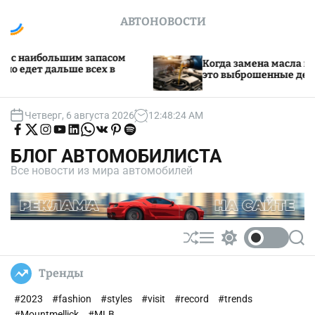
S
АВТОНОВОСТИ
k
i
p
запасом
Когда замена масла каждые 10 000 км 
всех в
t
это выброшенные деньги
o
c
o
Четверг, 6 августа 2026
12
:
48
:
25
AM
F
F
I
Y
L
W
V
P
S
n
i
o
n
o
i
h
K
i
p
t
n
l
s
u
n
a
n
o
БЛОГ АВТОМОБИЛИСТА
d
l
t
t
k
t
t
t
e
u
o
a
u
e
s
e
i
Все новости из мира автомобилей
s
w
g
b
d
a
r
f
n
o
i
r
e
i
p
e
y
t
n
s
a
n
p
s
F
o
m
t
a
n
c
T
e
w
S
M
S
S
b
i
h
e
w
e
o
t
o
t
u
n
i
a
Тренды
k
e
ff
u
t
r
r
l
c
c
#2023
#fashion
#styles
#visit
#record
#trends
e
h
h
c
#Mountmellick
#MLB