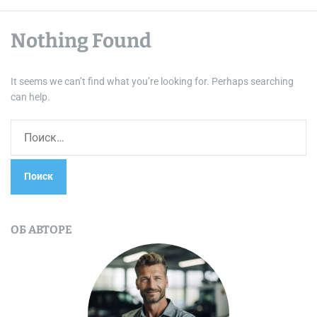
Nothing Found
It seems we can’t find what you’re looking for. Perhaps searching
can help.
Н
а
й
т
и
:
ОБ АВТОРЕ