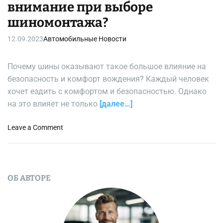
внимание при выборе
шиномонтажа?
12.09.2023
Автомобильные Новости
Почему шины оказывают такое большое влияние на
безопасность и комфорт вождения? Каждый человек
хочет ездить с комфортом и безопасностью. Однако
на это влияет не только
[далее…]
o
Leave a Comment
n
Н
а
ч
ОБ АВТОРЕ
т
о
с
л