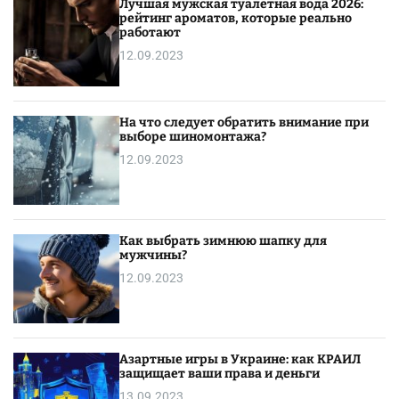
Лучшая мужская туалетная вода 2026:
?
рейтинг ароматов, которые реально
работают
12.09.2023
На что следует обратить внимание при
выборе шиномонтажа?
12.09.2023
Как выбрать зимнюю шапку для
мужчины?
12.09.2023
Азартные игры в Украине: как КРАИЛ
защищает ваши права и деньги
13.09.2023