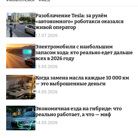
o
l
Разоблачение Tesla: за рулём
o
r
«автономного» роботакси оказался
m
живой оператор
o
17.07.2026
d
e
Электромобили с наибольшим
запасом хода: кто реально едет дальше
всех в 2026 году
15.05.2026
Когда замена масла каждые 10 000 км
— это выброшенные деньги
14.05.2026
Экономичная езда на гибриде: что
реально работает, а что — миф
14.05.2026