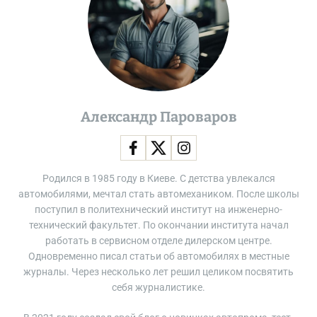
е
д
у
е
т
о
б
р
Александр Пароваров
а
т
и
т
Родился в 1985 году в Киеве. С детства увлекался
ь
автомобилями, мечтал стать автомехаником. После школы
в
поступил в политехнический институт на инженерно-
н
технический факультет. По окончании института начал
и
работать в сервисном отделе дилерском центре.
м
Одновременно писал статьи об автомобилях в местные
а
журналы. Через несколько лет решил целиком посвятить
н
себя журналистике.
и
е