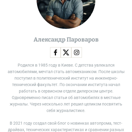
с
т
и
п
е
р
Александр Пароваров
е
л
е
т
Родился в 1985 году в Киеве. С детства увлекался
с
автомобилями, мечтал стать автомехаником. После школы
м
поступил в политехнический институт на инженерно-
а
технический факультет. По окончании института начал
л
работать в сервисном отделе дилерском центре.
е
Одновременно писал статьи об автомобилях в местные
н
журналы. Через несколько лет решил целиком посвятить
ь
себя журналистике.
к
и
В 2021 году создал свой блог о новинках автопрома, тест-
м
драйвах, технических характеристиках и сравнении разных