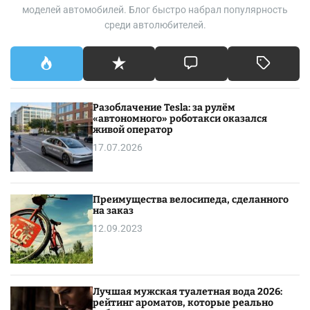
р
моделей автомобилей. Блог быстро набрал популярность
е
среди автолюбителей.
б
е
н
к
о
Разоблачение Tesla: за рулём
м
«автономного» роботакси оказался
?
живой оператор
17.07.2026
Преимущества велосипеда, сделанного
на заказ
12.09.2023
Лучшая мужская туалетная вода 2026:
рейтинг ароматов, которые реально