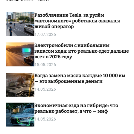
o
l
Разоблачение Tesla: за рулём
o
r
«автономного» роботакси оказался
m
живой оператор
o
17.07.2026
d
e
Электромобили с наибольшим
запасом хода: кто реально едет дальше
всех в 2026 году
15.05.2026
Когда замена масла каждые 10 000 км
— это выброшенные деньги
14.05.2026
Экономичная езда на гибриде: что
реально работает, а что — миф
14.05.2026