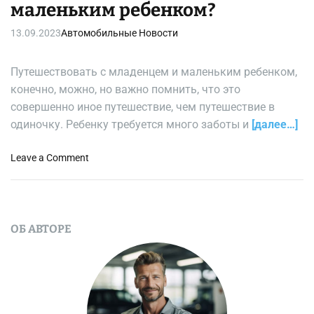
маленьким ребенком?
13.09.2023
Автомобильные Новости
Путешествовать с младенцем и маленьким ребенком,
конечно, можно, но важно помнить, что это
совершенно иное путешествие, чем путешествие в
одиночку. Ребенку требуется много заботы и
[далее…]
o
Leave a Comment
n
К
а
к
ОБ АВТОРЕ
п
е
р
е
н
е