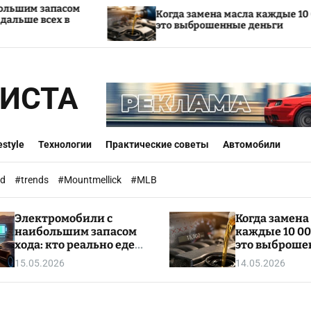
Когда замена масла каждые 10 000 км —
это выброшенные деньги
ИСТА
estyle
Технологии
Практические советы
Автомобили
rd
#trends
#Mountmellick
#MLB
Электромобили с
Когда замена
наибольшим запасом
каждые 10 00
хода: кто реально едет
это выброш
дальше всех в 2026
деньги
15.05.2026
14.05.2026
году