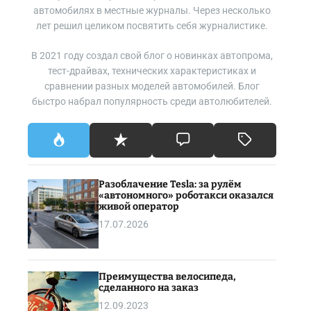
автомобилях в местные журналы. Через несколько
лет решил целиком посвятить себя журналистике.
В 2021 году создал свой блог о новинках автопрома,
тест-драйвах, технических характеристиках и
сравнении разных моделей автомобилей. Блог
быстро набрал популярность среди автолюбителей.
Разоблачение Tesla: за рулём
«автономного» роботакси оказался
живой оператор
17.07.2026
Преимущества велосипеда,
сделанного на заказ
12.09.2023