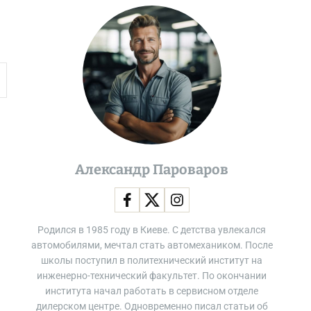
e
Александр Пароваров
Родился в 1985 году в Киеве. С детства увлекался
автомобилями, мечтал стать автомехаником. После
школы поступил в политехнический институт на
инженерно-технический факультет. По окончании
института начал работать в сервисном отделе
дилерском центре. Одновременно писал статьи об