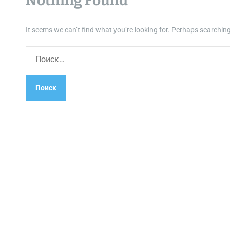
Nothing Found
It seems we can’t find what you’re looking for. Perhaps searching
Н
а
й
т
и
: