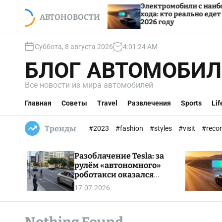
S
Электромобили с наибольшим запасом
ался
хода: кто реально едет дальше всех в
k
АВТОНОВОСТИ
2026 году
i
p
Суббота, 8 августа 2026
4
:
01
:
25
AM
t
o
БЛОГ АВТОМОБИЛ
c
o
Все новости из мира автомобилей
n
t
Главная
Советы
Travel
Развлечения
Sports
Lif
e
n
Тренды
#2023
#fashion
#styles
#visit
#reco
t
Разоблачение Tesla: за
рулём «автономного»
роботакси оказался
живой оператор
17.07.2026