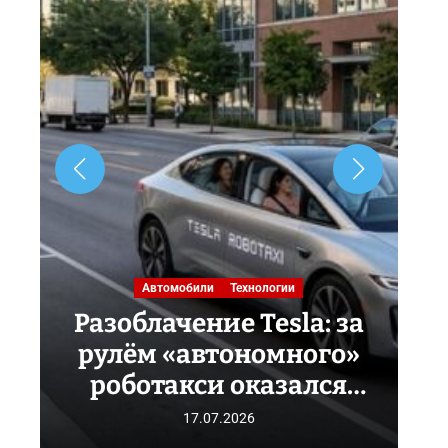
Автомобили
Технологии
Разоблачение Tesla: за
рулём «автономного»
роботакси оказался
х
живой оператор
да
17.07.2026