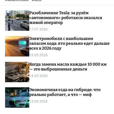
o
l
Разоблачение Tesla: за рулём
o
r
«автономного» роботакси оказался
m
живой оператор
o
17.07.2026
d
e
Электромобили с наибольшим
запасом хода: кто реально едет дальше
всех в 2026 году
15.05.2026
Когда замена масла каждые 10 000 км
— это выброшенные деньги
14.05.2026
Экономичная езда на гибриде: что
реально работает, а что — миф
14.05.2026