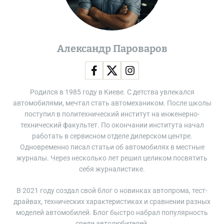
и
л
и
п
о
Александр Пароваров
с
л
е
а
Родился в 1985 году в Киеве. С детства увлекался
в
автомобилями, мечтал стать автомехаником. После школы
а
поступил в политехнический институт на инженерно-
р
технический факультет. По окончании института начал
и
работать в сервисном отделе дилерском центре.
и
Одновременно писал статьи об автомобилях в местные
:
журналы. Через несколько лет решил целиком посвятить
р
себя журналистике.
е
м
В 2021 году создал свой блог о новинках автопрома, тест-
о
драйвах, технических характеристиках и сравнении разных
н
моделей автомобилей. Блог быстро набрал популярность
т
среди автолюбителей.