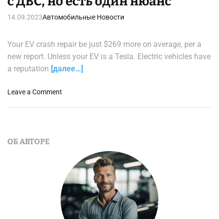
с ДВС, но есть один нюанс
14.09.2023
Автомобильные Новости
Your EV crash repair be just $269 more on average, per a
new report. Unless your EV is a Tesla. Electric vehicles have
a reputation
[далее…]
o
Leave a Comment
n
Э
л
е
ОБ АВТОРЕ
к
т
р
о
м
о
б