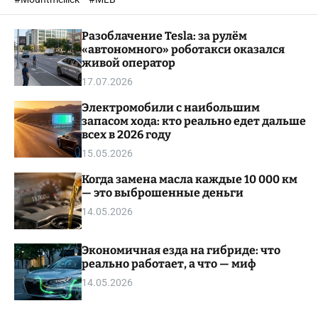
o
l
Разоблачение Tesla: за рулём
o
r
«автономного» роботакси оказался
m
живой оператор
o
17.07.2026
d
e
Электромобили с наибольшим
запасом хода: кто реально едет дальше
всех в 2026 году
15.05.2026
Когда замена масла каждые 10 000 км
— это выброшенные деньги
14.05.2026
Экономичная езда на гибриде: что
реально работает, а что — миф
14.05.2026