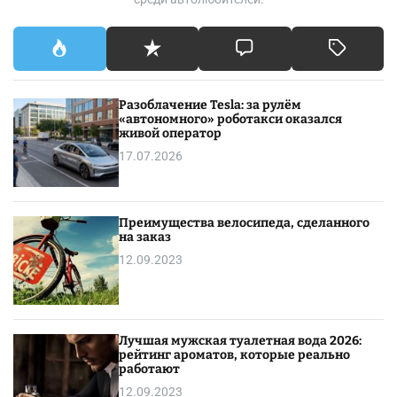
н
е
д
о
р
Разоблачение Tesla: за рулём
о
«автономного» роботакси оказался
ж
живой оператор
е
17.07.2026
,
ч
е
Преимущества велосипеда, сделанного
м
на заказ
у
12.09.2023
м
а
ш
и
Лучшая мужская туалетная вода 2026:
н
рейтинг ароматов, которые реально
с
работают
Д
12.09.2023