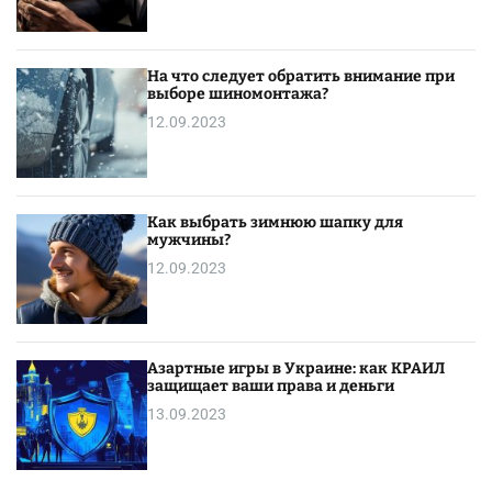
В
С
,
На что следует обратить внимание при
н
выборе шиномонтажа?
о
12.09.2023
е
с
т
ь
Как выбрать зимнюю шапку для
о
мужчины?
д
12.09.2023
и
н
н
ю
Азартные игры в Украине: как КРАИЛ
а
защищает ваши права и деньги
н
13.09.2023
с